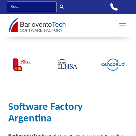
Toggle 
Software Factory
Argentina
BarloventoTech
cuenta con un equipo de profesionales