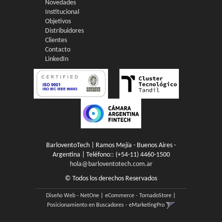
Novedades
Institucional
Objetivos
Distribuidores
Clientes
Contacto
LinkedIn
BarloventoTech | Ramos Mejía - Buenos Aires -
Argentina | Teléfono::
(+54-11) 4460-1500
hola@barloventotech.com.ar
© Todos los derechos Reservados
Diseño Web - NetOne
|
eCommerce - TornadoStore
|
Posicionamiento en Buscadores - eMarketingPro