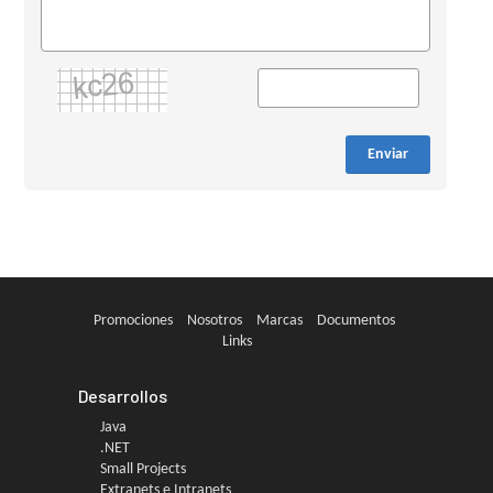
Enviar
Promociones
Nosotros
Marcas
Documentos
Links
Desarrollos
Java
.NET
Small Projects
Extranets e Intranets