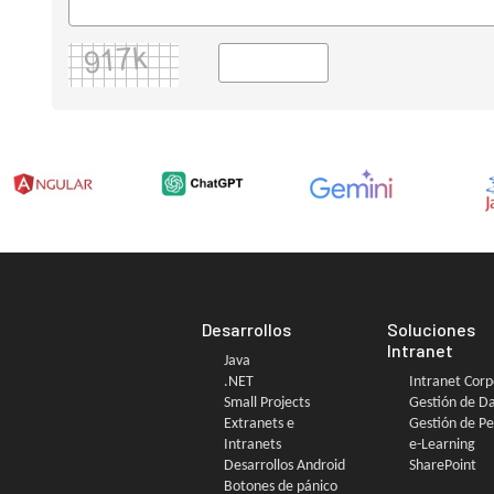
Desarrollos
Soluciones
Intranet
Java
.NET
Intranet Corp
Small Projects
Gestión de D
Extranets e
Gestión de P
Intranets
e-Learning
Desarrollos Android
SharePoint
Botones de pánico