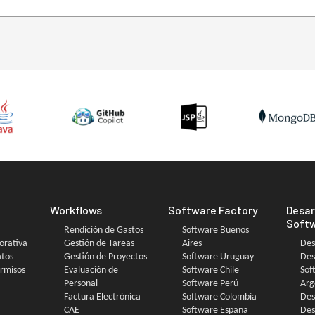
Workflows
Software Factory
Desar
Soft
Rendición de Gastos
Software Buenos
orativa
Gestión de Tareas
Aires
Des
atos
Gestión de Proyectos
Software Uruguay
Des
ermisos
Evaluación de
Software Chile
Sof
Personal
Software Perú
Arg
Factura Electrónica
Software Colombia
Des
CAE
Software España
Des