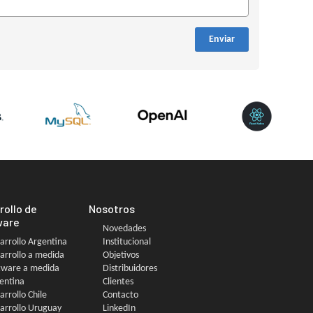
Enviar
rollo de
Nosotros
ware
Novedades
arrollo Argentina
Institucional
arrollo a medida
Objetivos
tware a medida
Distribuidores
entina
Clientes
arrollo Chile
Contacto
arrollo Uruguay
LinkedIn