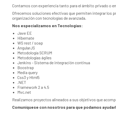
Contamos con experiencia tanto para el ámbito privado o e
Ofrecemos soluciones efectivas que permiten integrar los p
organización con tecnologías de avanzada.
Nos especializamos en Tecnologías:
Jave EE
Hibernate
WS rest / soap
AngularJS
Metodología SCRUM
Metodologías ágiles
Jenkins - Sistema de integración continua
Boostrap
Media query
Css3 y Html5
.NET
Framework 2 a 4.5
Mvc.net
Realizamos proyectos alineados a sus objetivos que acompa
Comuníquese con nosotros para que podamos ayudarlo