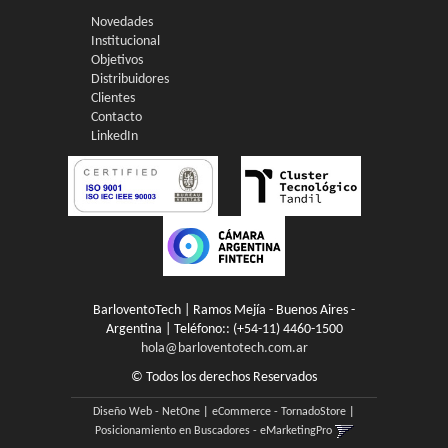
Novedades
Institucional
Objetivos
Distribuidores
Clientes
Contacto
LinkedIn
BarloventoTech | Ramos Mejía - Buenos Aires -
Argentina | Teléfono::
(+54-11) 4460-1500
hola@barloventotech.com.ar
© Todos los derechos Reservados
Diseño Web - NetOne
|
eCommerce - TornadoStore
|
Posicionamiento en Buscadores - eMarketingPro