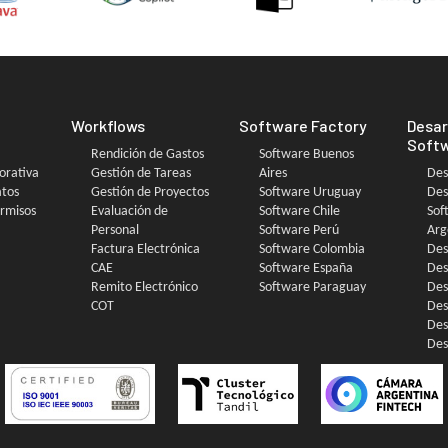
Workflows
Software Factory
Desar
Soft
Rendición de Gastos
Software Buenos
orativa
Gestión de Tareas
Aires
Des
atos
Gestión de Proyectos
Software Uruguay
Des
ermisos
Evaluación de
Software Chile
Sof
Personal
Software Perú
Arg
Factura Electrónica
Software Colombia
Des
CAE
Software España
Des
Remito Electrónico
Software Paraguay
Des
COT
Des
Des
Des