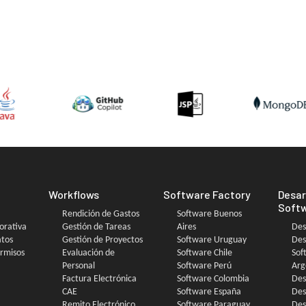
Workflows
Software Factory
Desar
Soft
Rendición de Gastos
Software Buenos
orativa
Gestión de Tareas
Aires
Des
atos
Gestión de Proyectos
Software Uruguay
Des
ermisos
Evaluación de
Software Chile
Sof
Personal
Software Perú
Arg
Factura Electrónica
Software Colombia
Des
CAE
Software España
Des
Remito Electrónico
Software Paraguay
Des