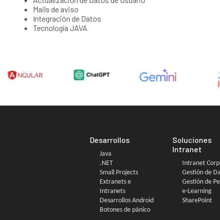
Mails de aviso
Integración de Datos
Tecnología JAVA
Desarrollos
Soluciones
Intranet
Java
.NET
Intranet Corp
Small Projects
Gestión de D
Extranets e
Gestión de P
Intranets
e-Learning
Desarrollos Android
SharePoint
Botones de pánico