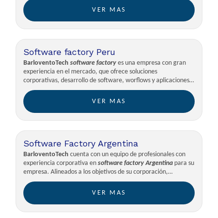
Contamos con un grupo de profesionales con gran capacidad y
VER MAS
conocimiento en las nuevas tecnologías.
Software factory Peru
BarloventoTech
software factory
es una empresa con gran
experiencia en el mercado, que ofrece soluciones
corporativas, desarrollo de software, worflows y aplicaciones
que permiten incrementar la productividad de su empresa.
VER MAS
Software Factory Argentina
BarloventoTech
cuenta con un equipo de profesionales con
experiencia corporativa en
software factory
Argentina
para su
empresa. Alineados a los objetivos de su corporación,
trabajamos con altos estándares de calidad en cada uno de los
procesos de producción para concretar su proyecto.
VER MAS