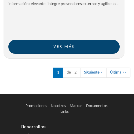
información relevante, integre proveedores externos y agilice los
procesos operativos con total trazabilidad
VER MÁS
1
de 2
Siguiente »
Última »»
Promociones
Nosotros
Marcas
Documentos
Links
Desarrollos